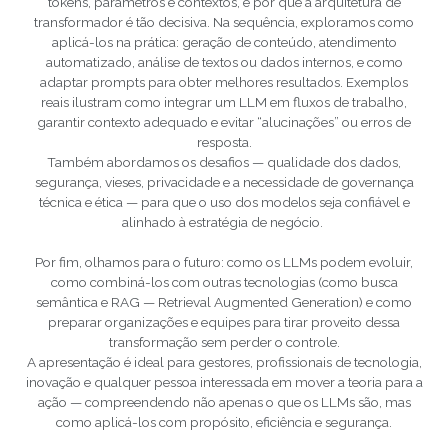
tokens, parâmetros e contextos, e por que a arquitetura de
transformador é tão decisiva. Na sequência, exploramos como
aplicá-los na prática: geração de conteúdo, atendimento
automatizado, análise de textos ou dados internos, e como
adaptar prompts para obter melhores resultados. Exemplos
reais ilustram como integrar um LLM em fluxos de trabalho,
garantir contexto adequado e evitar “alucinações” ou erros de
resposta.
Também abordamos os desafios — qualidade dos dados,
segurança, vieses, privacidade e a necessidade de governança
técnica e ética — para que o uso dos modelos seja confiável e
alinhado à estratégia de negócio.
Por fim, olhamos para o futuro: como os LLMs podem evoluir,
como combiná-los com outras tecnologias (como busca
semântica e RAG — Retrieval Augmented Generation) e como
preparar organizações e equipes para tirar proveito dessa
transformação sem perder o controle.
A apresentação é ideal para gestores, profissionais de tecnologia,
inovação e qualquer pessoa interessada em mover a teoria para a
ação — compreendendo não apenas o que os LLMs são, mas
como aplicá-los com propósito, eficiência e segurança.